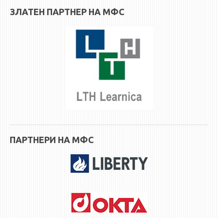
3DFindIT
ЗЛАТЕН ПАРТНЕР НА МФС
WATERBRIDGING
CIRASIM
ENERGET
AIR QUALITY MODELLING
АКТИ
АКТИ
ИНФОРМАЦИИ ОД ЈАВЕН КАРАКТЕР
АНКЕТИ И САМОЕВАЛУАЦИИ
ПАРТНЕРИ НА МФС
ЗАВРШНИ СМЕТКИ
ТЕЛЕФОНСКИ ИМЕНИК
ALUMNI MFS
ИЗВЕСТУВАЊА