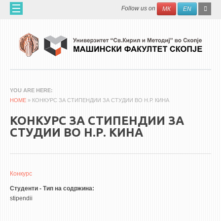
Skip to main content
SEAR
Search
Follow us on
МК
EN
FO
ДОМА
ЗА НАС
60 ГОДИНИ МФ
ЗА ФАКУЛТЕТОТ
YOU ARE HERE
HOME
ОРГАНИЗАЦИЈА
» КОНКУРС ЗА СТИПЕНДИИ ЗА СТУДИИ ВО Н.Р. КИНА
НАУЧНА ДЕЈНОСТ
КОНКУРС ЗА СТИПЕНДИИ ЗА
СТУДИИ ВО Н.Р. КИНА
МАШИНСКО ИНЖЕНЕРСТВО - НАУЧНО СПИСАНИЕ
АПЛИКАТИВНА ДЕЈНОСТ
МЕЃУНАРОДНА СОРАБОТКА
Конкурс
Студенти - Тип на содржина:
ERASMUS+
stipendii
QIM-SEE