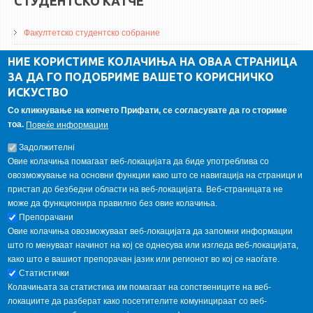
СТУДЕНТСКО КАТЧЕ
Факултетско студентско собрание
ДА Винчи магазин
НИЕ КОРИСТИМЕ КОЛАЧИЊА НА ОВАА СТРАНИЦА
ЗА ДА ГО ПОДОБРИМЕ ВАШЕТО КОРИСНИЧКО
Алумни асоцијација
ИСКУСТВО
Студентски пракси
Со кликнување на копчето Прифати, се согласувате да го сториме
тоа.
Повеќе информации
ГАЛЕРИЈА
Задолжителнi
Овие колачиња помагаат веб-локацијата да биде употреблива со
овозможување на основни функции како што се навигација на страници и
пристап до безбедни области на веб-локацијата. Веб-страницата не
може да функционира правилно без овие колачиња.
Препорачани
Овие колачиња овозможуваат веб-локацијата да запомни информации
што го менуваат начинот на кој се однесува или изгледа веб-локацијата,
како што е вашиот препорачан јазик или регионот во кој се наоѓате.
Статистички
Колачињата за статистика им помагаат на сопствениците на веб-
локациите да разберат како посетителите комуницираат со веб-