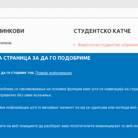
ЛИНКОВИ
СТУДЕНТСКО КАТЧЕ
лтети
Факултетско студентско собрание
ДА Винчи магазин
А СТРАНИЦА ЗА ДА ГО ПОДОБРИМЕ
ерзитети
Алумни асоцијација
да го сториме тоа.
Повеќе информации
итуции
Студентски пракси
реблива со овозможување на основни функции како што се навигација на стра
правилно без овие колачиња.
и информации што го менуваат начинот на кој се однесува или изгледа веб-
ците на веб-локациите да разберат како посетителите комуницираат со веб-