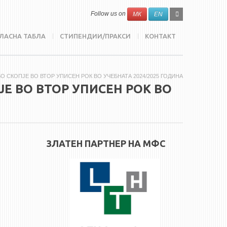
SEARCH
Search
Follow us on
МК
EN
FORM
ЛАСНА ТАБЛА
СТИПЕНДИИ/ПРАКСИ
КОНТАКТ
 СКОПЈЕ ВО ВТОР УПИСЕН РОК ВО УЧЕБНАТА 2024/2025 ГОДИНА
Е ВО ВТОР УПИСЕН РОК ВО
ЗЛАТЕН ПАРТНЕР НА МФС