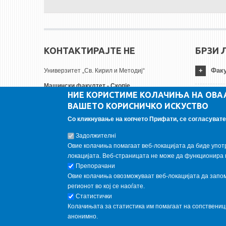
КОНТАКТИРАЈТЕ НЕ
БРЗИ 
Факу
Универзитет „Св. Кирил и Методиј“
Машински факултет - Скопје
НИЕ КОРИСТИМЕ КОЛАЧИЊА НА ОВА
Руѓер Бошковиќ бр.18
Унив
ВАШЕТО КОРИСНИЧКО ИСКУСТВО
1000 Скопје, Република Северна Македонија
Тел:
+ 389 2 3099-200
Со кликнување на копчето Прифати, се согласувате 
Инст
Факс:
+ 389 2 3099-298
Задолжителнi
Е-пошта:
contact@mf.edu.mk
Овие колачиња помагаат веб-локацијата да биде упот
FOLLOW US
локацијата. Веб-страницата не може да функционира 
Препорачани
Овие колачиња овозможуваат веб-локацијата да запомн
Follow us on:
регионот во кој се наоѓате.
Статистички
Колачињата за статистика им помагаат на сопствени
анонимно.