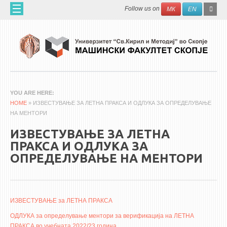
Skip to main content
SEAR
Search
Follow us on
МК
EN
FO
ДОМА
ЗА НАС
60 ГОДИНИ МФ
ЗА ФАКУЛТЕТОТ
YOU ARE HERE
HOME
ОРГАНИЗАЦИЈА
» ИЗВЕСТУВАЊЕ ЗА ЛЕТНА ПРАКСА И ОДЛУКА ЗА ОПРЕДЕЛУВАЊЕ
НА МЕНТОРИ
НАУЧНА ДЕЈНОСТ
ИЗВЕСТУВАЊЕ ЗА ЛЕТНА
МАШИНСКО ИНЖЕНЕРСТВО - НАУЧНО СПИСАНИЕ
ПРАКСА И ОДЛУКА ЗА
ОПРЕДЕЛУВАЊЕ НА МЕНТОРИ
АПЛИКАТИВНА ДЕЈНОСТ
МЕЃУНАРОДНА СОРАБОТКА
ERASMUS+
ИЗВЕСТУВАЊЕ за ЛЕТНА ПРАКСА
QIM-SEE
ОДЛУКА за определување ментори за верификација на ЛЕТНА
ПРАКСА во учебната 2022/23 година