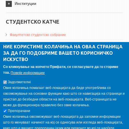
Институции
СТУДЕНТСКО КАТЧЕ
Факултетско студентско собрание
ДА Винчи магазин
НИЕ КОРИСТИМЕ КОЛАЧИЊА НА ОВАА СТРАНИЦА
ЗА ДА ГО ПОДОБРИМЕ ВАШЕТО КОРИСНИЧКО
Алумни асоцијација
ИСКУСТВО
Студентски пракси
Со кликнување на копчето Прифати, се согласувате да го сториме
тоа.
Повеќе информации
ГАЛЕРИЈА
Задолжителнi
Овие колачиња помагаат веб-локацијата да биде употреблива со
овозможување на основни функции како што се навигација на страници и
пристап до безбедни области на веб-локацијата. Веб-страницата не
може да функционира правилно без овие колачиња.
Препорачани
Овие колачиња овозможуваат веб-локацијата да запомни информации
што го менуваат начинот на кој се однесува или изгледа веб-локацијата,
како што е вашиот препорачан јазик или регионот во кој се наоѓате.