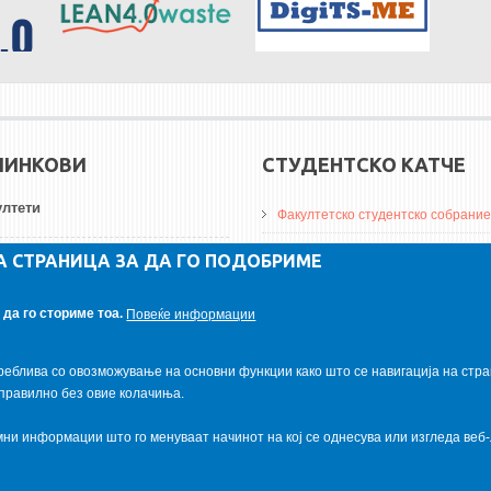
ЛИНКОВИ
СТУДЕНТСКО КАТЧЕ
лтети
Факултетско студентско собрание
ДА Винчи магазин
А СТРАНИЦА ЗА ДА ГО ПОДОБРИМЕ
ерзитети
Алумни асоцијација
да го сториме тоа.
Повеќе информации
итуции
Студентски пракси
реблива со овозможување на основни функции како што се навигација на стра
правилно без овие колачиња.
и информации што го менуваат начинот на кој се однесува или изгледа веб-