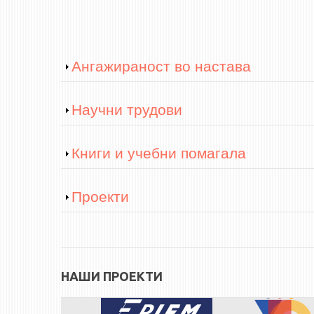
Show
Ангажираност во настава
Show
Научни трудови
Show
Книги и учебни помагала
Show
Проекти
НАШИ ПРОЕКТИ