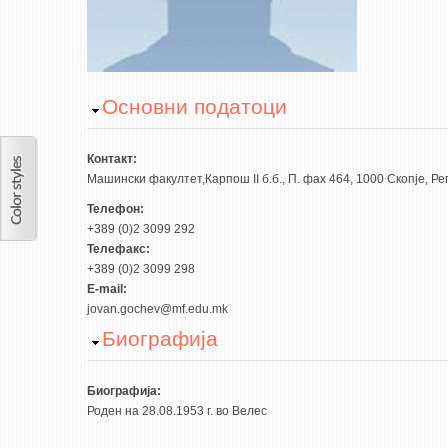
Hide
Основни податоци
Контакт:
Машински факултет,Карпош II б.б., П. фах 464, 1000 Скопје, 
Телефон:
+389 (0)2 3099 292
Телефакс:
+389 (0)2 3099 298
E-mail:
jovan.gochev@mf.edu.mk
Hide
Биографија
Биографија:
Роден на 28.08.1953 г. во Велес