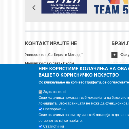
КОНТАКТИРАЈТЕ НЕ
БРЗИ 
Факу
Универзитет „Св. Кирил и Методиј“
Машински факултет - Скопје
НИЕ КОРИСТИМЕ КОЛАЧИЊА НА ОВА
Руѓер Бошковиќ бр.18
Унив
ВАШЕТО КОРИСНИЧКО ИСКУСТВО
1000 Скопје, Република Северна Македонија
Тел:
+ 389 2 3099-200
Со кликнување на копчето Прифати, се согласувате 
Инст
Факс:
+ 389 2 3099-298
Задолжителнi
Е-пошта:
contact@mf.edu.mk
Овие колачиња помагаат веб-локацијата да биде упот
FOLLOW US
локацијата. Веб-страницата не може да функционира 
Препорачани
Овие колачиња овозможуваат веб-локацијата да запомн
Follow us on:
регионот во кој се наоѓате.
Статистички