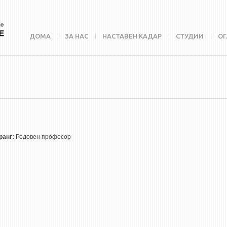
ДОМА
ЗА НАС
НАСТАВЕН КАДАР
СТУДИИ
ОГ
ранг:
Редовeн професор