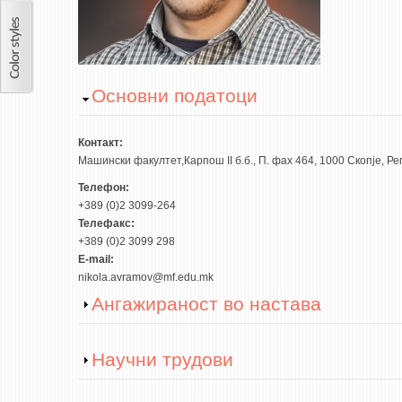
Hide
Основни податоци
Контакт:
Машински факултет,Карпош II б.б., П. фах 464, 1000 Скопје, 
Телефон:
+389 (0)2 3099-264
Телефакс:
+389 (0)2 3099 298
E-mail:
nikola.avramov@mf.edu.mk
Show
Ангажираност во настава
Show
Научни трудови