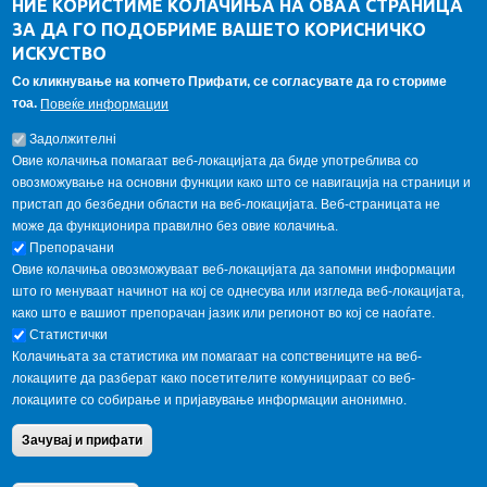
НИЕ КОРИСТИМЕ КОЛАЧИЊА НА ОВАА СТРАНИЦА
ЗА ДА ГО ПОДОБРИМЕ ВАШЕТО КОРИСНИЧКО
Алумни асоцијација
ИСКУСТВО
Студентски пракси
Со кликнување на копчето Прифати, се согласувате да го сториме
тоа.
Повеќе информации
ГАЛЕРИЈА
Задолжителнi
Овие колачиња помагаат веб-локацијата да биде употреблива со
овозможување на основни функции како што се навигација на страници и
пристап до безбедни области на веб-локацијата. Веб-страницата не
може да функционира правилно без овие колачиња.
Препорачани
Овие колачиња овозможуваат веб-локацијата да запомни информации
што го менуваат начинот на кој се однесува или изгледа веб-локацијата,
како што е вашиот препорачан јазик или регионот во кој се наоѓате.
Статистички
Колачињата за статистика им помагаат на сопствениците на веб-
локациите да разберат како посетителите комуницираат со веб-
локациите со собирање и пријавување информации анонимно.
Copyright © 2013 Garnet All Rights Reserved. Designed by
weebpal.com
.
Зачувај и прифати
Powered by
VapourApps
Home
Contact Us
Terms condition
Privacy Policy