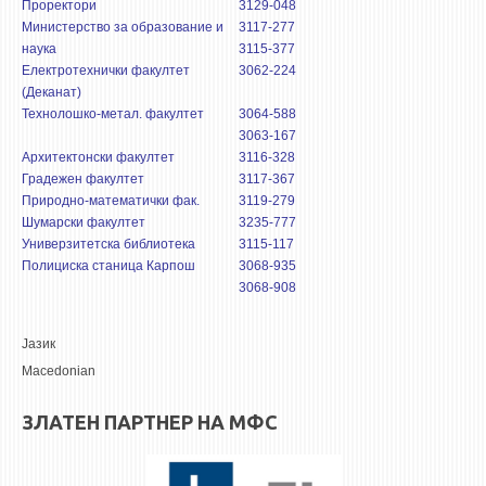
3DFindIT
Проректори
3129-048
Министерство за образование и
3117-277
WATERBRIDGING
наука
3115-377
CIRASIM
Електротехнички факултет
3062-224
(Деканат)
ENERGET
Технолошко-метал. факултет
3064-588
3063-167
AIR QUALITY MODELLING
Архитектонски факултет
3116-328
Градежен факултет
3117-367
АКТИ
Природно-математички фак.
3119-279
Шумарски факултет
3235-777
АКТИ
Универзитетска библиотека
3115-117
ИНФОРМАЦИИ ОД ЈАВЕН КАРАКТЕР
Полициска станица Карпош
3068-935
3068-908
АНКЕТИ И САМОЕВАЛУАЦИИ
ЗАВРШНИ СМЕТКИ
Јазик
Macedonian
ТЕЛЕФОНСКИ ИМЕНИК
ALUMNI MFS
ЗЛАТЕН ПАРТНЕР НА МФС
ИЗВЕСТУВАЊА