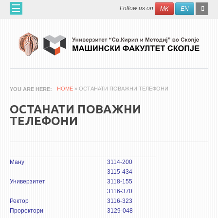
Skip to main content
SEAR
Search
Follow us on
МК
EN
FO
ДОМА
ЗА НАС
60 ГОДИНИ МФ
ЗА ФАКУЛТЕТОТ
HOME
» ОСТАНАТИ ПОВАЖНИ ТЕЛЕФОНИ
YOU ARE HERE
ОРГАНИЗАЦИЈА
ОСТАНАТИ ПОВАЖНИ
НАУЧНА ДЕЈНОСТ
ТЕЛЕФОНИ
МАШИНСКО ИНЖЕНЕРСТВО - НАУЧНО СПИСАНИЕ
АПЛИКАТИВНА ДЕЈНОСТ
Ману
3114-200
МЕЃУНАРОДНА СОРАБОТКА
3115-434
Универзитет
3118-155
ERASMUS+
3116-370
Ректор
3116-323
QIM-SEE
Проректори
3129-048