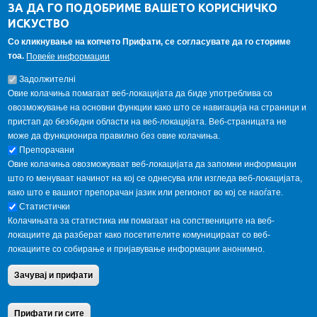
ЗА ДА ГО ПОДОБРИМЕ ВАШЕТО КОРИСНИЧКО
Alumni association
ИСКУСТВО
Student internship
Со кликнување на копчето Прифати, се согласувате да го сториме
тоа.
Повеќе информации
GALLERY
Задолжителнi
Овие колачиња помагаат веб-локацијата да биде употреблива со
овозможување на основни функции како што се навигација на страници и
пристап до безбедни области на веб-локацијата. Веб-страницата не
може да функционира правилно без овие колачиња.
Препорачани
Овие колачиња овозможуваат веб-локацијата да запомни информации
што го менуваат начинот на кој се однесува или изгледа веб-локацијата,
како што е вашиот препорачан јазик или регионот во кој се наоѓате.
Статистички
Колачињата за статистика им помагаат на сопствениците на веб-
локациите да разберат како посетителите комуницираат со веб-
локациите со собирање и пријавување информации анонимно.
Copyright © 2013 Garnet All Rights Reserved. Designed by
weebpal.com
.
Зачувај и прифати
Powered by
VapourApps
Home
Contact Us
Terms condition
Privacy Policy
Прифати ги сите