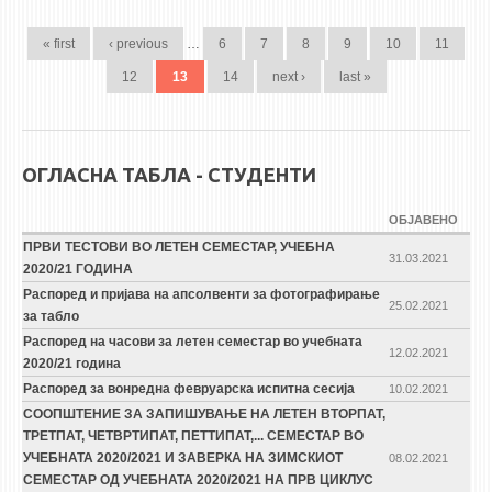
PAGES
« first
‹ previous
…
6
7
8
9
10
11
12
13
14
next ›
last »
ОГЛАСНА ТАБЛА - СТУДЕНТИ
ОБЈАВЕНО
ПРВИ ТЕСТОВИ ВО ЛЕТЕН СЕМЕСТАР, УЧЕБНА
31.03.2021
2020/21 ГОДИНА
Распоред и пријава на апсолвенти за фотографирање
25.02.2021
за табло
Распоред на часови за летен семестар во учебната
12.02.2021
2020/21 година
Распоред за вонредна февруарска испитна сесија
10.02.2021
СООПШТЕНИЕ ЗА ЗАПИШУВАЊЕ НА ЛЕТЕН ВТОРПАТ,
ТРЕТПАТ, ЧЕТВРТИПАТ, ПЕТТИПАТ,... СЕМЕСТАР ВО
УЧЕБНАТА 2020/2021 И ЗАВЕРКА НА ЗИМСКИОТ
08.02.2021
СЕМЕСТАР ОД УЧЕБНАТА 2020/2021 НА ПРВ ЦИКЛУС