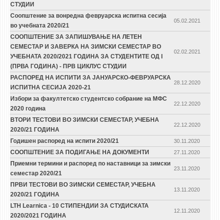
СТУДИИ
Соопштение за вонредна февруарска испитна сесија
05.02.2021
во учебната 2020/21
СООПШТЕНИЕ ЗА ЗАПИШУВАЊЕ НА ЛЕТЕН
СЕМЕСТАР И ЗАВЕРКА НА ЗИМСКИ СЕМЕСТАР ВО
02.02.2021
УЧЕБНАТА 2020/2021 ГОДИНА ЗА СТУДЕНТИТЕ ОД I
(ПРВА ГОДИНА) - ПРВ ЦИКЛУС СТУДИИ
РАСПОРЕД НА ИСПИТИ ЗА ЈАНУАРСКО-ФЕВРУАРСКА
28.12.2020
ИСПИТНА СЕСИЈА 2020-21
Избори за факултетско студентско собрание на МФС
22.12.2020
2020 година
ВТОРИ ТЕСТОВИ ВО ЗИМСКИ СЕМЕСТАР, УЧЕБНА
22.12.2020
2020/21 ГОДИНА
Годишен распоред на испити 2020/21
30.11.2020
СООПШТЕНИЕ ЗА ПОДИГАЊЕ НА ДОКУМЕНТИ
27.11.2020
Приемни термини и распоред по наставници за зимски
23.11.2020
семестар 2020/21
ПРВИ ТЕСТОВИ ВО ЗИМСКИ СЕМЕСТАР, УЧЕБНА
13.11.2020
2020/21 ГОДИНА
LTH Learnica - 10 СТИПЕНДИИ ЗА СТУДИСКАТА
12.11.2020
2020/2021 ГОДИНА