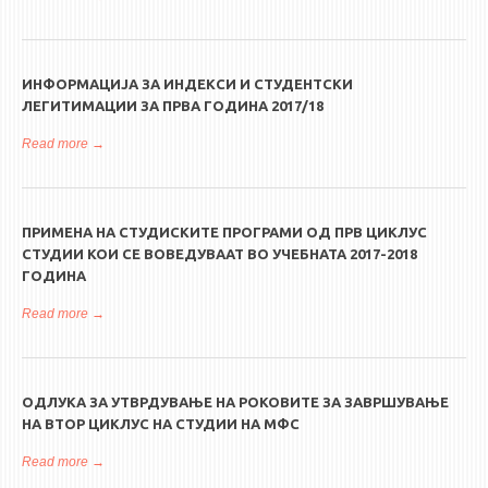
учебната 2017/18 година
ИНФОРМАЦИЈА ЗА ИНДЕКСИ И СТУДЕНТСКИ
ЛЕГИТИМАЦИИ ЗА ПРВА ГОДИНА 2017/18
Read more
about Информација за индекси и студентски легитимации за
прва година 2017/18
ПРИМЕНА НА СТУДИСКИТЕ ПРОГРАМИ ОД ПРВ ЦИКЛУС
СТУДИИ КОИ СЕ ВОВЕДУВААТ ВО УЧЕБНАТА 2017-2018
ГОДИНА
Read more
about Примена на студиските програми од прв циклус студии
кои се воведуваат во учебната 2017-2018 година
ОДЛУКА ЗА УТВРДУВАЊЕ НА РОКОВИТЕ ЗА ЗАВРШУВАЊЕ
НА ВТОР ЦИКЛУС НА СТУДИИ НА МФС
Read more
about ОДЛУКА за утврдување на роковите за завршување на
втор циклус на студии на МФС