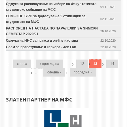
Одлука за распишување на избори на Факултетското
04.11.2020
студентско собрание на МФС
ЕСМ - КОНКУРС за доделување 5 стипендии за
02.11.2020
студентите на МФС
РАСПОРЕД НА НАСТАВА ПО ПАРАЛЕЛКИ ЗА ЗИМСКИ
26.10.2020
СЕМЕСТАР 2020/21
Одлуки на ННС за пракса и on-line настава
22.10.2020
Саем за вработување и кариера - Job Fair
22.10.2020
PAGES
« прва
‹ претходна
…
12
13
14
…
следна ›
последна »
ЗЛАТЕН ПАРТНЕР НА МФС