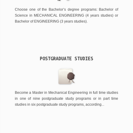
ASSOCIATE PROFESSORS
ASSISTANT PROFESSORS
Choose one of the Bachelor’s degree programs: Bachelor of
Science in MECHANICAL ENGINEERING (4 years studies) or
ASSISTANTS
Bachelor of ENGINEERING (3 years studies).
LECTORS
RETIRED STAFF
IN MEMORIAM
POSTGRADUATE STUDIES
STUDIES
UNDERGRADUATE
POSTGRADUATE
PHD
Become a Master in Mechanical Engineering in full time studies
in one of nine postgraduate study programs or in part time
INTERNATIONAL EXCHANGE
studies in six postgraduate study programs, according...
BULLETIN BOARD
ANNOUNCEMENTS