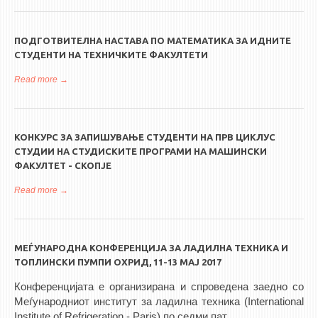
ПОДГОТВИТЕЛНА НАСТАВА ПО МАТЕМАТИКА ЗА ИДНИТЕ
СТУДЕНТИ НА ТЕХНИЧКИТЕ ФАКУЛТЕТИ
Read more
about ПОДГОТВИТЕЛНА НАСТАВА ПО МАТЕМАТИКА ЗА
ИДНИТЕ СТУДЕНТИ НА ТЕХНИЧКИТЕ ФАКУЛТЕТИ
КОНКУРС ЗА ЗАПИШУВАЊЕ СТУДЕНТИ НА ПРВ ЦИКЛУС
СТУДИИ НА СТУДИСКИТЕ ПРОГРАМИ НА МАШИНСКИ
ФАКУЛТЕТ - СКОПЈЕ
Read more
about КОНКУРС за запишување студенти на прв циклус
студии на студиските програми на Машински факултет -
Скопје
МЕЃУНАРОДНА КОНФЕРЕНЦИЈА ЗА ЛАДИЛНА ТЕХНИКА И
ТОПЛИНСКИ ПУМПИ ОХРИД, 11-13 МАЈ 2017
Конференцијата е организирана и спроведена заедно со
Меѓународниот институт за ладилна техника (International
Institutе of Refrigeration - Paris) по седми пат.