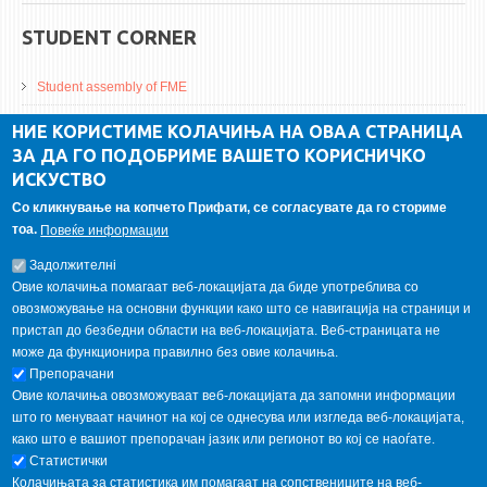
STUDENT CORNER
Student assembly of FME
Da Vinci Magazinne
НИЕ КОРИСТИМЕ КОЛАЧИЊА НА ОВАА СТРАНИЦА
ЗА ДА ГО ПОДОБРИМЕ ВАШЕТО КОРИСНИЧКО
Alumni association
ИСКУСТВО
Student internship
Со кликнување на копчето Прифати, се согласувате да го сториме
тоа.
Повеќе информации
GALLERY
Задолжителнi
Овие колачиња помагаат веб-локацијата да биде употреблива со
овозможување на основни функции како што се навигација на страници и
пристап до безбедни области на веб-локацијата. Веб-страницата не
може да функционира правилно без овие колачиња.
Препорачани
Овие колачиња овозможуваат веб-локацијата да запомни информации
што го менуваат начинот на кој се однесува или изгледа веб-локацијата,
како што е вашиот препорачан јазик или регионот во кој се наоѓате.
Статистички
Колачињата за статистика им помагаат на сопствениците на веб-