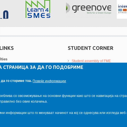
LINKS
STUDENT CORNER
lties
Student assembly of FME
А СТРАНИЦА ЗА ДА ГО ПОДОБРИМЕ
Da Vinci Magazinne
ersities
Alumni association
да го сториме тоа.
Повеќе информации
tutions
Student internship
реблива со овозможување на основни функции како што се навигација на стра
правилно без овие колачиња.
и информации што го менуваат начинот на кој се однесува или изгледа веб-