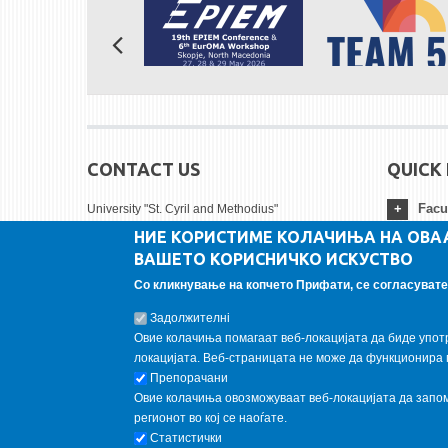
CONTACT US
QUICK 
Facu
University "St. Cyril and Methodius"
НИЕ КОРИСТИМЕ КОЛАЧИЊА НА ОВА
Faculty of Mechanical engineering - Skopje
ВАШЕТО КОРИСНИЧКО ИСКУСТВО
Karpos II bb
Univ
1000 Skopje, Republic of North Macedonia
Со кликнување на копчето Прифати, се согласувате 
Tel:
+ 389 2 3099-200
Insti
Задолжителнi
Fax:
+ 389 2 3099-298
Овие колачиња помагаат веб-локацијата да биде упот
FOLLOW US
локацијата. Веб-страницата не може да функционира 
Препорачани
Овие колачиња овозможуваат веб-локацијата да запомн
Follow us on:
регионот во кој се наоѓате.
Статистички