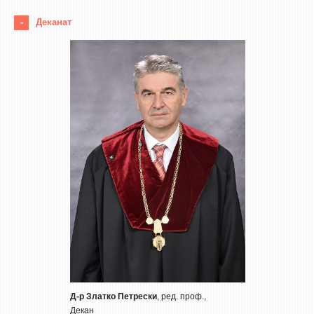
STUDENT ISSUES
Деканат
LIBRARY
DA VINCI MAGAZINE
CONTACT
NOTIFICATIONS
Д-р Златко Петрески
, ред. проф.,
Декан