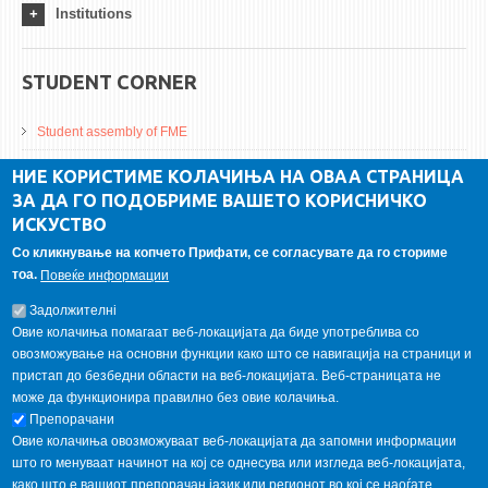
Institutions
STUDENT CORNER
Student assembly of FME
Da Vinci Magazinne
НИЕ КОРИСТИМЕ КОЛАЧИЊА НА ОВАА СТРАНИЦА
ЗА ДА ГО ПОДОБРИМЕ ВАШЕТО КОРИСНИЧКО
Alumni association
ИСКУСТВО
Student internship
Со кликнување на копчето Прифати, се согласувате да го сториме
тоа.
Повеќе информации
GALLERY
Задолжителнi
Овие колачиња помагаат веб-локацијата да биде употреблива со
овозможување на основни функции како што се навигација на страници и
пристап до безбедни области на веб-локацијата. Веб-страницата не
може да функционира правилно без овие колачиња.
Препорачани
Овие колачиња овозможуваат веб-локацијата да запомни информации
што го менуваат начинот на кој се однесува или изгледа веб-локацијата,
како што е вашиот препорачан јазик или регионот во кој се наоѓате.