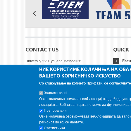
CONTACT US
QUICK 
Facu
University "St. Cyril and Methodius"
НИЕ КОРИСТИМЕ КОЛАЧИЊА НА ОВА
Faculty of Mechanical engineering - Skopje
ВАШЕТО КОРИСНИЧКО ИСКУСТВО
Karpos II bb
Univ
1000 Skopje, Republic of North Macedonia
Со кликнување на копчето Прифати, се согласувате 
Tel:
+ 389 2 3099-200
Insti
Задолжителнi
Fax:
+ 389 2 3099-298
Овие колачиња помагаат веб-локацијата да биде упот
FOLLOW US
локацијата. Веб-страницата не може да функционира 
Препорачани
Овие колачиња овозможуваат веб-локацијата да запомн
Follow us on:
регионот во кој се наоѓате.
Статистички