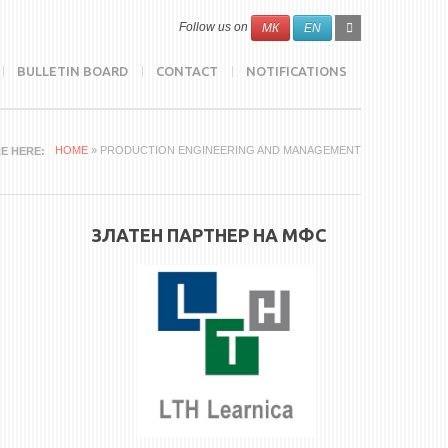
SEARCH
Search
Follow us on
МК
EN
FORM
BULLETIN BOARD
CONTACT
NOTIFICATIONS
HOME
» PRODUCTION ENGINEERING AND MANAGEMENT
E HERE
ЗЛАТЕН ПАРТНЕР НА МФС