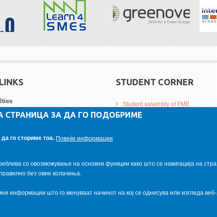
LINKS
STUDENT CORNER
lties
Student assembly of FME
А СТРАНИЦА ЗА ДА ГО ПОДОБРИМЕ
Da Vinci Magazinne
ersities
Alumni association
да го сториме тоа.
Повеќе информации
tutions
Student internship
реблива со овозможување на основни функции како што се навигација на стра
правилно без овие колачиња.
и информации што го менуваат начинот на кој се однесува или изгледа веб-