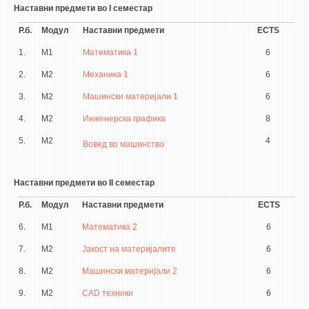
Наставни предмети во I семестар
Р.б.
Модул
Наставни предмети
ECTS
1.
М1
Математика 1
6
2.
М2
Механика 1
6
3.
М2
Машински материјали 1
6
4.
М2
Инженерска графика
8
5.
М2
4
Вовед во машинство
Наставни предмети во II семестар
Р.б.
Модул
Наставни предмети
ECTS
6.
М1
Математика 2
6
7.
М2
Јакост на материјалите
6
8.
М2
Машински материјали 2
6
9.
М2
CAD техники
6