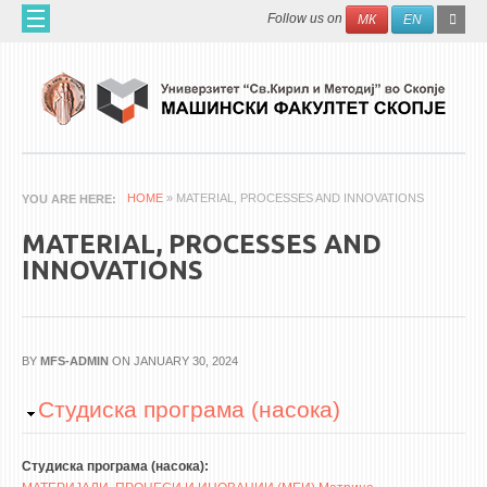
Skip to main content
SEAR
Search
Follow us on
МК
EN
FO
HOME
ABOUT US
60 YEARS MF
ABOUT THE FACULTY
HOME
» MATERIAL, PROCESSES AND INNOVATIONS
YOU ARE HERE
ORGANIZATION
MATERIAL, PROCESSES AND
SCIENTIFIC ACTIVITIES
INNOVATIONS
APPLIED ACTIVITES
DOCUMENTS
PHONE BOOK
BY
MFS-ADMIN
ON JANUARY 30, 2024
Hide
Студиска програма (насока)
ACADEMIC STAFF
PROFESSORS
Студиска програма (насока):