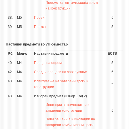
Пресметка, оптимизација и лом
на конструкции
38.
М5
Проект
5
39.
М5
Пракса
5
Наставни предмети во VIII семестар
Р.б.
Модул
Наставни предмети
ECTS
40.
М4
Процесна опрема
5
42.
М4
Сродни процеси на заварување
5
43.
М4
Испитување на заварени врски и
5
конструкции
43.
М4
Изборен предмет (избор 1 од 2)
Иновации во композитни и
заварени конструкции
5
Нови решенија и иновации на
заварени комбинирани врски