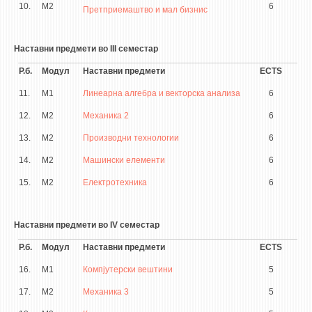
10.
М2
6
Претприемаштво и мал бизнис
Наставни предмети во III семестар
Р.б.
Модул
Наставни предмети
ECTS
11.
М1
Линеарна алгебра и векторска анализа
6
12.
М2
Механика 2
6
13.
М2
Производни технологии
6
14.
М2
Машински елементи
6
15.
М2
Електротехника
6
Наставни предмети во IV семестар
Р.б.
Модул
Наставни предмети
ECTS
16.
М1
Компјутерски вештини
5
17.
М2
Механика 3
5