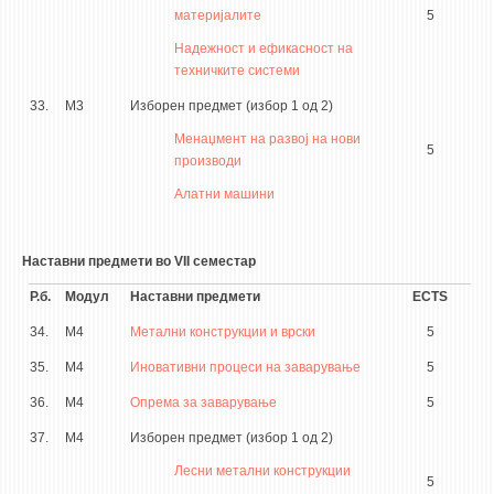
материјалите
5
Надежност и ефикасност на
техничките системи
33.
М3
Изборен предмет (избор 1 од 2)
Менаџмент на развој на нови
5
производи
Алатни машини
Наставни предмети во VII семестар
Р.б.
Модул
Наставни предмети
ECTS
34.
М4
Метални конструкции и врски
5
35.
М4
Иновативни процеси на заварување
5
36.
М4
Опрема за заварување
5
37.
М4
Изборен предмет (избор 1 од 2)
Лесни метални конструкции
5