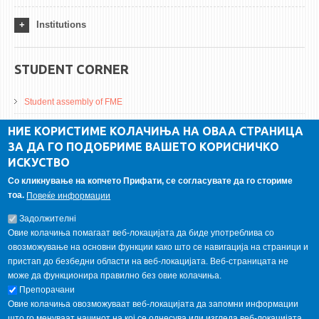
Institutions
STUDENT CORNER
Student assembly of FME
Da Vinci Magazinne
НИЕ КОРИСТИМЕ КОЛАЧИЊА НА ОВАА СТРАНИЦА
ЗА ДА ГО ПОДОБРИМЕ ВАШЕТО КОРИСНИЧКО
Alumni association
ИСКУСТВО
Student internship
Со кликнување на копчето Прифати, се согласувате да го сториме
тоа.
Повеќе информации
GALLERY
Задолжителнi
Овие колачиња помагаат веб-локацијата да биде употреблива со
овозможување на основни функции како што се навигација на страници и
пристап до безбедни области на веб-локацијата. Веб-страницата не
може да функционира правилно без овие колачиња.
Препорачани
Овие колачиња овозможуваат веб-локацијата да запомни информации
што го менуваат начинот на кој се однесува или изгледа веб-локацијата,