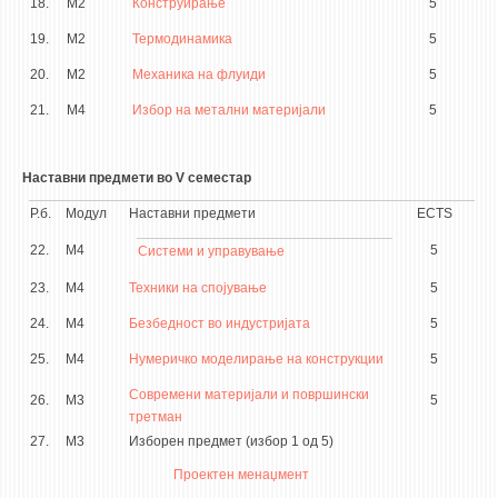
18.
М2
Конструирање
5
19.
М2
Термодинамика
5
20.
М2
Механика на флуиди
5
21.
М4
Избор на метални материјали
5
Наставни предмети во V семестар
Р.б.
Модул
Наставни предмети
ECTS
22.
М4
5
Системи и управување
23.
М4
Техники на спојување
5
24.
М4
Безбедност во индустријата
5
25.
М4
Нумеричко моделирање на конструкции
5
Современи материјали и површински
26.
М3
5
третман
27.
М3
Изборен предмет (избор 1 од 5)
Проектен менаџмент