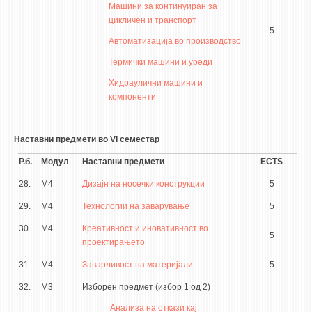
Машини за континуиран за
цикличен и транспорт
5
Автоматизација во производство
Термички машини и уреди
Хидраулични машини и
компоненти
Наставни предмети во VI семестар
Р.б.
Модул
Наставни предмети
ECTS
28.
М4
Дизајн на носечки конструкции
5
29.
М4
Технологии на заварување
5
30.
М4
Креативност и иновативност во
5
проектирањето
31.
М4
Заварливост на материјали
5
32.
М3
Изборен предмет (избор 1 од 2)
Анализа на откази кај