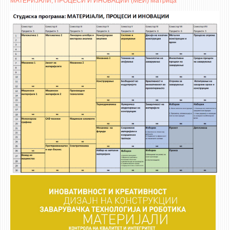
МАТЕРИЈАЛИ, ПРОЦЕСИ И ИНОВАЦИИ (МЕИ) Матрица
ASSOCIATE PROFESSORS
ASSISTANT PROFESSORS
ASSISTANTS
LECTORS
RETIRED STAFF
IN MEMORIAM
STUDIES
UNDERGRADUATE
POSTGRADUATE
PHD
INTERNATIONAL EXCHANGE
BULLETIN BOARD
ANNOUNCEMENTS