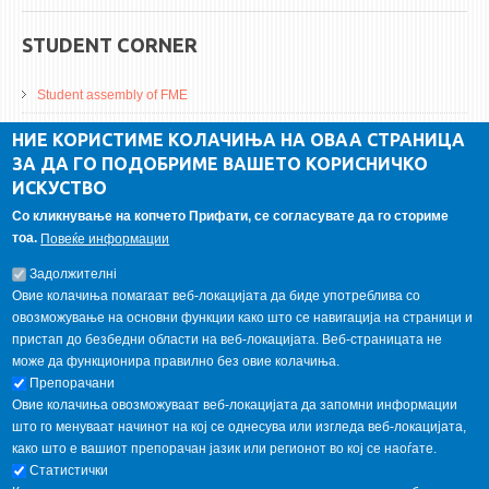
STUDENT CORNER
Student assembly of FME
Da Vinci Magazinne
НИЕ КОРИСТИМЕ КОЛАЧИЊА НА ОВАА СТРАНИЦА
ЗА ДА ГО ПОДОБРИМЕ ВАШЕТО КОРИСНИЧКО
Alumni association
ИСКУСТВО
Student internship
Со кликнување на копчето Прифати, се согласувате да го сториме
тоа.
Повеќе информации
GALLERY
Задолжителнi
Овие колачиња помагаат веб-локацијата да биде употреблива со
овозможување на основни функции како што се навигација на страници и
пристап до безбедни области на веб-локацијата. Веб-страницата не
може да функционира правилно без овие колачиња.
Препорачани
Овие колачиња овозможуваат веб-локацијата да запомни информации
што го менуваат начинот на кој се однесува или изгледа веб-локацијата,
како што е вашиот препорачан јазик или регионот во кој се наоѓате.
Статистички