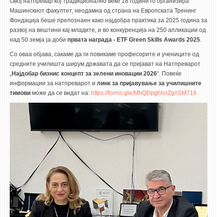
Овој натпревар кој традиционално веќе 18 години го организира
STUDENT ISSUES
Машинскиот факултет, неодамна од страна на Европската Тренинг
Фондација беше препознаен како најдобра практика за 2025 година за
LIBRARY
развој на вештини кај младите, и во конкуренција на 250 апликации од
DA VINCI MAGAZINE
над 50 земја ја доби
првата награда - ETF Green Skills Awards 2025
.
Со оваа објава, сакаме да ги повикаме професорите и учениците од
CONTACT
средните училишта ширум државата да се пријават на Натпреварот
„
Најдобар бизнис концепт за зелени иновации 2026
“. Повеќе
NOTIFICATIONS
информации за натпреварот и
линк за пријавување за училишните
тимови
може да се видат на:
https://forms.gle/MhQDpghhnZgnSM716