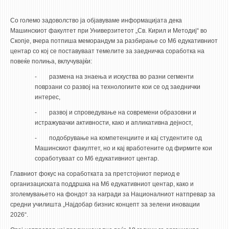
ASSOCIATE PROFESSORS
ASSISTANT PROFESSORS
Со големо задоволство ја објавуваме информацијата дека
Машинскиот факултет при Универзитетот „Св. Кирил и Методиј“ во
ASSISTANTS
Скопје, вчера потпиша меморандум за разбирање со М6 едукативниот
LECTORS
центар со кој се поставуваат темелите за заедничка соработка на
повеќе полиња, вклучувајќи:
RETIRED STAFF
- размена на знаења и искуства во разни сегменти
IN MEMORIAM
поврзани со развој на технологиите кои се од заеднички
интерес,
STUDIES
- развој и спроведување на современи образовни и
истражувачки активности, како и апликативна дејност,
UNDERGRADUATE
-
подобрување на компетенциите и кај студентите од
POSTGRADUATE
Машинскиот факултет, но и кај вработените од фирмите кои
PHD
соработуваат со М6 едукативниот центар.
INTERNATIONAL EXCHANGE
Главниот фокус на соработката за претстојниот период е
организациската поддршка на М6 едукативниот центар, како и
зголемувањето на фондот за награди за
Националниот натпревар за
BULLETIN BOARD
средни училишта „Најдобар бизнис концепт за зелени иновации
2026“.
ANNOUNCEMENTS