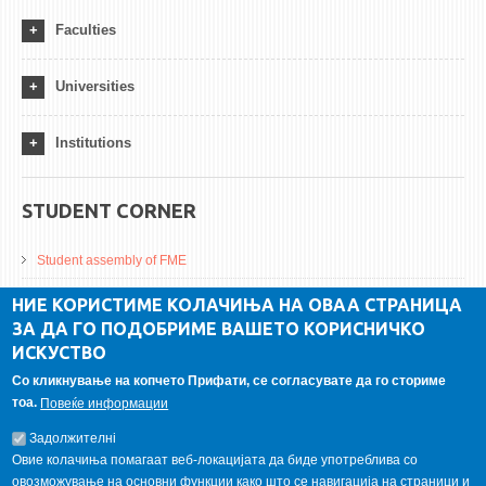
Faculties
Universities
Institutions
STUDENT CORNER
Student assembly of FME
Da Vinci Magazinne
НИЕ КОРИСТИМЕ КОЛАЧИЊА НА ОВАА СТРАНИЦА
ЗА ДА ГО ПОДОБРИМЕ ВАШЕТО КОРИСНИЧКО
Alumni association
ИСКУСТВО
Student internship
Со кликнување на копчето Прифати, се согласувате да го сториме
тоа.
Повеќе информации
GALLERY
Задолжителнi
Овие колачиња помагаат веб-локацијата да биде употреблива со
овозможување на основни функции како што се навигација на страници и