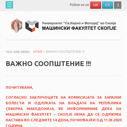
Skip to main content
SEAR
Search
Follow us on
МК
EN
FO
HOME
ABOUT US
60 YEARS MF
ABOUT THE FACULTY
HOME
» ВАЖНО СООПШТЕНИЕ !!!
YOU ARE HERE
ORGANIZATION
ВАЖНО СООПШТЕНИЕ !!!
SCIENTIFIC ACTIVITIES
APPLIED ACTIVITES
DOCUMENTS
ПОЧИТУВАНИ,
PHONE BOOK
СОГЛАСНО ЗАКЛУЧОЦИТЕ НА КОМИСИЈАТА ЗА ЗАРАЗНИ
БОЛЕСТИ И ОДЛУКАТА НА ВЛАДАТА НА РЕПУБЛИКА
ACADEMIC STAFF
СЕВЕРНА МАКЕДОНИЈА, ВЕ ИНФОРМИРАМЕ ДЕКА НА
МАШИНСКИ ФАКУЛТЕТ – СКОПЈЕ НЕМА ДА СЕ ОДРЖУВА
PROFESSORS
НАСТАВА ВО СЛЕДНИТЕ 14 ДЕНА, ПОЧНУВАЈЌИ ОД 11.03.2020
ГОДИНА