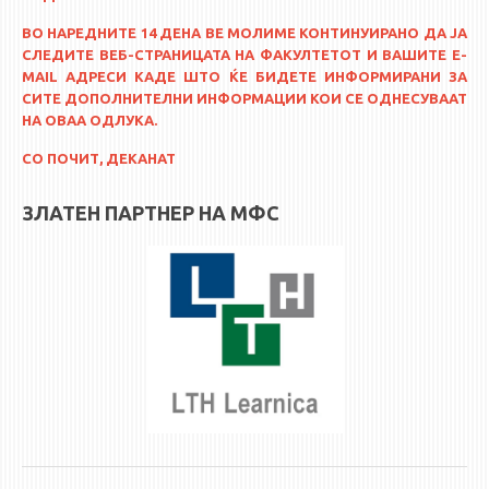
ASSOCIATE PROFESSORS
ВО НАРЕДНИТЕ 14 ДЕНА ВЕ МОЛИМЕ КОНТИНУИРАНО ДА ЈА
ASSISTANT PROFESSORS
СЛЕДИТЕ ВЕБ-СТРАНИЦАТА НА ФАКУЛТЕТОТ И ВАШИТЕ E-
ASSISTANTS
MAIL АДРЕСИ КАДЕ ШТО ЌЕ БИДЕТЕ ИНФОРМИРАНИ ЗА
СИТЕ ДОПОЛНИТЕЛНИ ИНФОРМАЦИИ КОИ СЕ ОДНЕСУВААТ
LECTORS
НА ОВАА ОДЛУКА.
RETIRED STAFF
СО ПОЧИТ, ДЕКАНАТ
IN MEMORIAM
ЗЛАТЕН ПАРТНЕР НА МФС
STUDIES
UNDERGRADUATE
POSTGRADUATE
PHD
INTERNATIONAL EXCHANGE
BULLETIN BOARD
ANNOUNCEMENTS