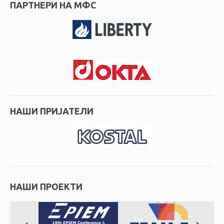
ПАРТНЕРИ НА МФС
STUDENT ISSUES
LIBRARY
DA VINCI MAGAZINE
CONTACT
NOTIFICATIONS
НАШИ ПРИЈАТЕЛИ
НАШИ ПРОЕКТИ